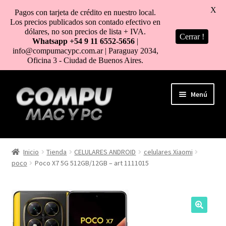
X
Pagos con tarjeta de crédito en nuestro local.
Los precios publicados son contado efectivo en
dólares, no son precios de lista + IVA.
Cerrar !
Whatsapp +54 9 11 6552-5656
|
info@compumacypc.com.ar | Paraguay 2034,
Oficina 3 - Ciudad de Buenos Aires.
Ir
Ir
Menú
a
al
la
contenido
navegación
HOME
Inicio
Tienda
CELULARES ANDROID
celulares Xiaomi
poco
Poco X7 5G 512GB/12GB – art 1111015
TIENDA
COMO COMPRAR
MI CUENTA