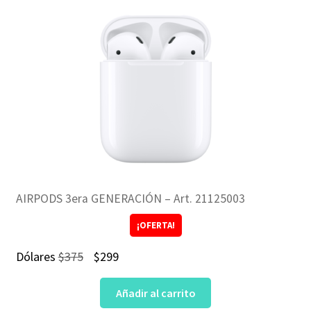
AIRPODS 3era GENERACIÓN – Art. 21125003
¡OFERTA!
El
El
Dólares
$
375
$
299
precio
precio
Añadir al carrito
original
actual