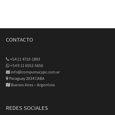
era:
es:
$375.
$299.
CONTACTO
+54 11 4710-1893
+54 9 11 6552-5656
info@compumacypc.com.ar
Paraguay 2034 CABA
Buenos Aires – Argentina
REDES SOCIALES