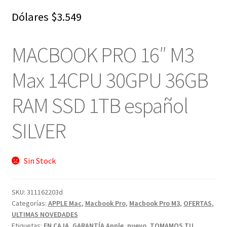
Dólares
$
3.549
MACBOOK PRO 16″ M3
Max 14CPU 30GPU 36GB
RAM SSD 1TB español
SILVER
Sin Stock
SKU:
311162203d
Categorías:
APPLE Mac
,
Macbook Pro
,
Macbook Pro M3
,
OFERTAS
,
ULTIMAS NOVEDADES
Etiquetas:
EN CAJA
,
GARANTÍA Apple
,
nuevo
,
TOMAMOS TU