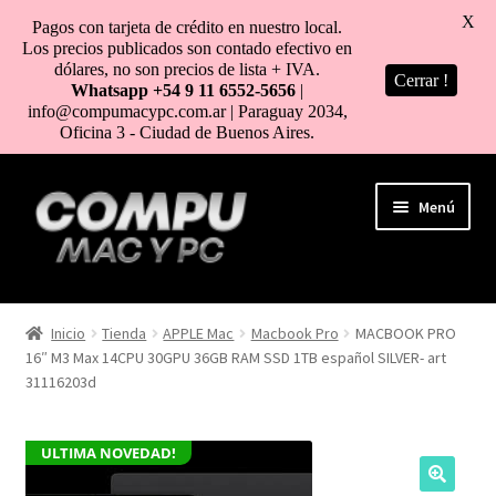
X
Pagos con tarjeta de crédito en nuestro local.
Los precios publicados son contado efectivo en
dólares, no son precios de lista + IVA.
Cerrar !
Whatsapp +54 9 11 6552-5656
|
info@compumacypc.com.ar | Paraguay 2034,
Oficina 3 - Ciudad de Buenos Aires.
Ir
Ir
Menú
a
al
la
contenido
navegación
HOME
Inicio
Tienda
APPLE Mac
Macbook Pro
MACBOOK PRO
16″ M3 Max 14CPU 30GPU 36GB RAM SSD 1TB español SILVER- art
TIENDA
31116203d
COMO COMPRAR
ULTIMA NOVEDAD!
MI CUENTA