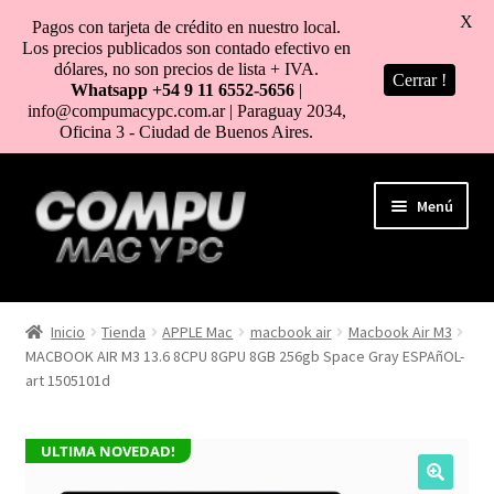
X
Pagos con tarjeta de crédito en nuestro local.
Los precios publicados son contado efectivo en
dólares, no son precios de lista + IVA.
Cerrar !
Whatsapp +54 9 11 6552-5656
|
info@compumacypc.com.ar | Paraguay 2034,
Oficina 3 - Ciudad de Buenos Aires.
Ir
Ir
Menú
a
al
la
contenido
navegación
HOME
Inicio
Tienda
APPLE Mac
macbook air
Macbook Air M3
MACBOOK AIR M3 13.6 8CPU 8GPU 8GB 256gb Space Gray ESPAñOL-
TIENDA
art 1505101d
COMO COMPRAR
ULTIMA NOVEDAD!
MI CUENTA