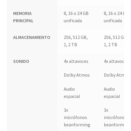
MEMORIA
8, 16 o 24 GB
8, 16 o 24 GB
PRINCIPAL
unificada
unificada
ALMACENAMIENTO
256, 512 GB,
256, 512 GB,
1, 2 TB
1, 2 TB
SONIDO
4x altavoces
4x altavoces
Dolby Atmos
Dolby Atmos
Audio
Audio
espacial
espacial
3x
3x
micrófonos
micrófonos
beanforming
beanforming