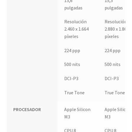
13,6
15,3
pulgadas
pulgadas
Resolución
Resolución
2.460 x 1.664
2.880 x 1.864
píxeles
píxeles
224 ppp
224 ppp
500 nits
500 nits
DCI-P3
DCI-P3
True Tone
True Tone
PROCESADOR
Apple Silicon
Apple Silicon
M3
M3
CPU 8
CPU 8