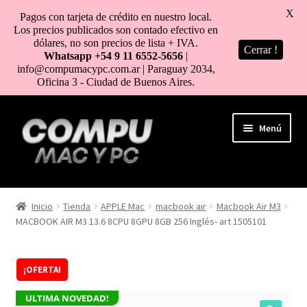
X
Pagos con tarjeta de crédito en nuestro local.
Los precios publicados son contado efectivo en
dólares, no son precios de lista + IVA.
Cerrar !
Whatsapp +54 9 11 6552-5656
|
info@compumacypc.com.ar | Paraguay 2034,
Oficina 3 - Ciudad de Buenos Aires.
Ir
Ir
Menú
a
al
la
contenido
navegación
HOME
Inicio
Tienda
APPLE Mac
macbook air
Macbook Air M3
MACBOOK AIR M3 13.6 8CPU 8GPU 8GB 256 Inglés- art 1505101
TIENDA
COMO COMPRAR
¡OFERTA!
MI CUENTA
ULTIMA NOVEDAD!