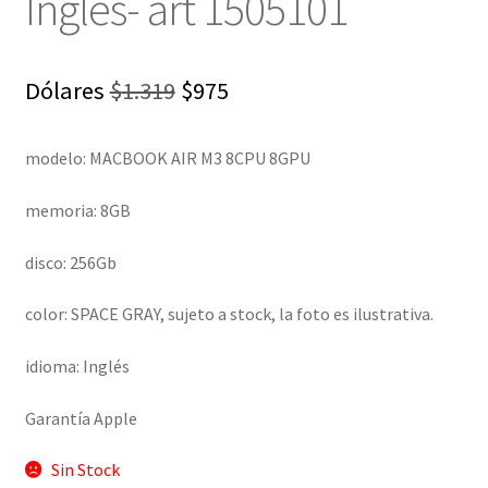
Inglés- art 1505101
El
El
Dólares
$
1.319
$
975
precio
precio
modelo: MACBOOK AIR M3 8CPU 8GPU
original
actual
era:
es:
memoria: 8GB
$1.319.
$975.
disco: 256Gb
color: SPACE GRAY, sujeto a stock, la foto es ilustrativa.
idioma: Inglés
Garantía Apple
Sin Stock