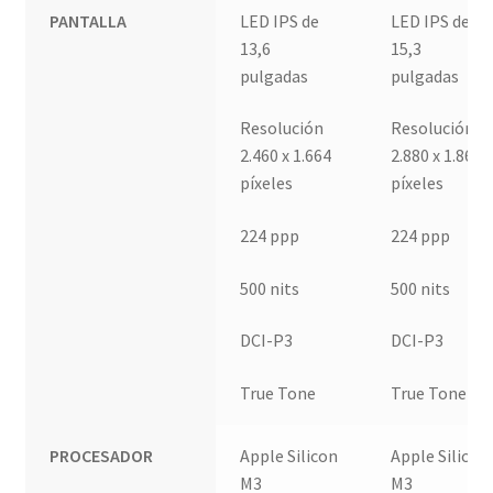
PANTALLA
LED IPS de
LED IPS de
13,6
15,3
pulgadas
pulgadas
Resolución
Resolución
2.460 x 1.664
2.880 x 1.864
píxeles
píxeles
224 ppp
224 ppp
500 nits
500 nits
DCI-P3
DCI-P3
True Tone
True Tone
PROCESADOR
Apple Silicon
Apple Silicon
M3
M3