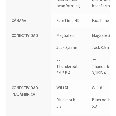
beanforming
beanforming
CÁMARA
FaceTime HD
FaceTime HD
CONECTIVIDAD
MagSafe 3
MagSafe 3
Jack 3,5 mm
Jack 3,5 mm
2x
2x
Thunderbolt
Thunderbolt
3/USB 4
3/USB 4
CONECTIVIDAD
WiFi 6E
WiFi 6E
INALÁMBRICA
Bluetooth
Bluetooth
5.3
5.3