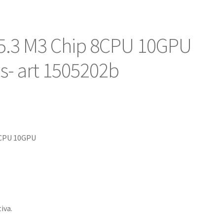
.3 M3 Chip 8CPU 10GPU
s- art 1505202b
o
8CPU 10GPU
l
.
tiva.