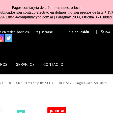
Pagos con tarjeta de crédito en nuestro local.
ublicados son contado efectivo en dólares, no son precios de lista + IV
656
| info@compumacypc.com.ar | Paraguay 2034, Oficina 3 - Ciudad 
 en redes sociales..
Registrarse
|
Iniciar Sesión
|
+54 9
ROS
SERVICIOS
CONTACTO
MACBOOK AIR 15.3 M3 Chip 8CPU 10GPU 8GB 512GB Inglés- art 1505202b
¡OFERTA!