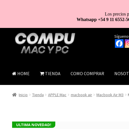
Los precios p
Whatsapp +54 9 11 6552-5
Ir
Ir
Síguenos
a
al
la
contenido
navegación
HOME
TIENDA
COMO COMPRAR
NOSOT
Inicio
Tienda
APPLE Mac
macbook air
Macbook Air M3
ULTIMA NOVEDAD!