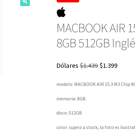
MACBOOK AIR 15
8GB 512GB Inglé
El
El
Dólares
$
1.439
$
1.399
precio
preci
modelo: MACBOOK AIR 15.3 M3 Chip 
original
actua
era:
es:
memoria: 8GB
$1.439.
$1.399
disco: 512GB
color: sujeto a stock, la foto es ilustra