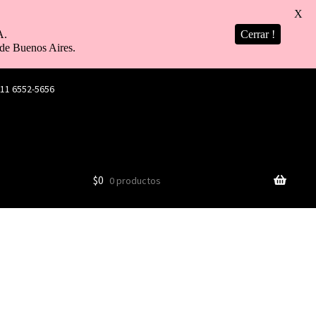
X
A.
Cerrar !
de Buenos Aires.
 11 6552-5656
$
0
0 productos