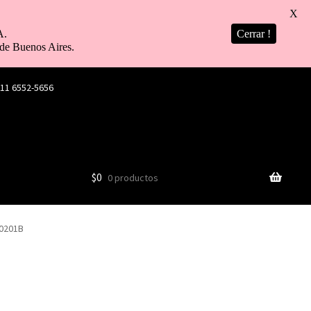
X
A.
Cerrar !
de Buenos Aires.
 11 6552-5656
$
0
0 productos
00201B