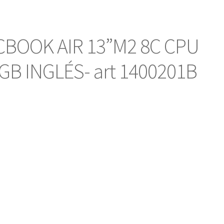
CBOOK AIR 13”M2 8C CPU
GB INGLÉS- art 1400201B
o
l
.