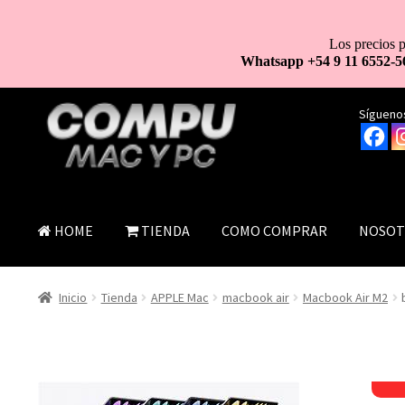
Los precios p
Whatsapp +54 9 11 6552-5
Ir
Ir
Síguenos
a
al
la
contenido
navegación
HOME
TIENDA
COMO COMPRAR
NOSOT
Inicio
Tienda
APPLE Mac
macbook air
Macbook Air M2