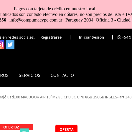
Pagos con tarjeta de crédito en nuestro local.
ublicados son contado efectivo en dólares, no son precios de lista + IV
656
| info@compumacypc.com.ar | Paraguay 2034, Oficina 3 - Ciudad 
 en redes sociales..
Registrarse
|
Iniciar Sesión
|
+54 9
ROS
SERVICIOS
CONTACTO
bajó usd100 MACBOOK AIR 13”M2 8C CPU 8C GPU 8GB 256GB INGLÉS- art 14
OFERTA!
¡OFERTA!