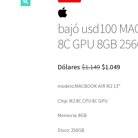
bajó usd100 MA
8C GPU 8GB 256
El
El
Dólares
$
1.149
$
1.049
precio
preci
modelo:MACBOOK AIR M2 13”
original
actua
era:
es:
Chip: M2 8C CPU 8C GPU
$1.149.
$1.049
Memoria: 8GB
Disco: 256GB