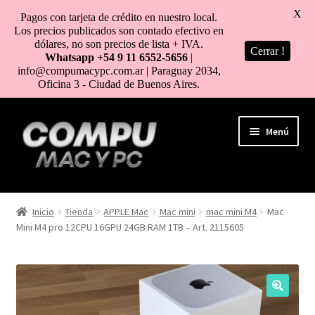
X
Pagos con tarjeta de crédito en nuestro local.
Los precios publicados son contado efectivo en
dólares, no son precios de lista + IVA.
Cerrar !
Whatsapp +54 9 11 6552-5656
|
info@compumacypc.com.ar | Paraguay 2034,
Oficina 3 - Ciudad de Buenos Aires.
Ir
Ir
Menú
a
al
la
contenido
navegación
HOME
Inicio
Tienda
APPLE Mac
Mac mini
mac mini M4
Mac
Mini M4 pro 12CPU 16GPU 24GB RAM 1TB – Art. 2115605
TIENDA
COMO COMPRAR
MI CUENTA