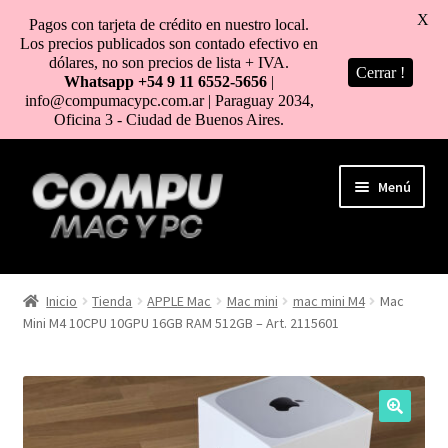
X
Pagos con tarjeta de crédito en nuestro local.
Los precios publicados son contado efectivo en
dólares, no son precios de lista + IVA.
Cerrar !
Whatsapp +54 9 11 6552-5656
|
info@compumacypc.com.ar | Paraguay 2034,
Oficina 3 - Ciudad de Buenos Aires.
Ir
Ir
Menú
a
al
la
contenido
navegación
HOME
Inicio
Tienda
APPLE Mac
Mac mini
mac mini M4
Mac
Mini M4 10CPU 10GPU 16GB RAM 512GB – Art. 2115601
TIENDA
COMO COMPRAR
MI CUENTA