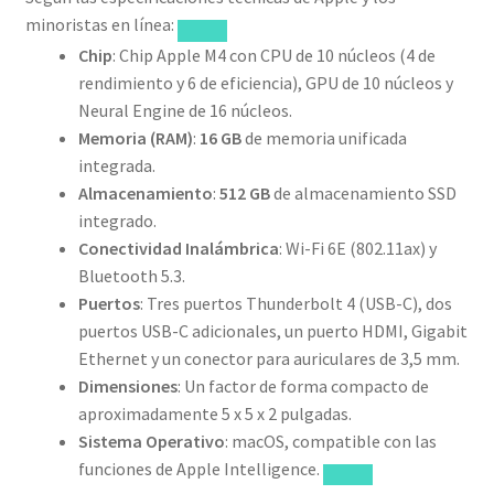
minoristas en línea:
Chip
: Chip Apple M4 con CPU de 10 núcleos (4 de
rendimiento y 6 de eficiencia), GPU de 10 núcleos y
Neural Engine de 16 núcleos.
Memoria (RAM)
:
16 GB
de memoria unificada
integrada.
Almacenamiento
:
512 GB
de almacenamiento SSD
integrado.
Conectividad Inalámbrica
: Wi-Fi 6E (802.11ax) y
Bluetooth 5.3.
Puertos
: Tres puertos Thunderbolt 4 (USB-C), dos
puertos USB-C adicionales, un puerto HDMI, Gigabit
Ethernet y un conector para auriculares de 3,5 mm.
Dimensiones
: Un factor de forma compacto de
aproximadamente 5 x 5 x 2 pulgadas.
Sistema Operativo
: macOS, compatible con las
funciones de Apple Intelligence.