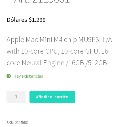
Dólares
$
1.299
Apple Mac Mini M4 chip MU9E3LL/A
with 10-core CPU, 10-core GPU, 16-
core Neural Engine /16GB /512GB
Hay existencias
Mac
Añadir al carrito
Mini
M4
10CPU
10GPU
SKU:
2115601