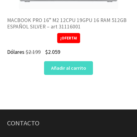
MACBOOK PRO 16” M2 12CPU 19GPU 16 RAM 512GB
ESPAÑOL SILVER – art 31116001
¡OFERTA!
El
El
Dólares
$
2.199
$
2.059
precio
precio
Añadir al carrito
original
actual
era:
es:
$2.199.
$2.059.
CONTACTO