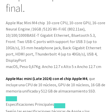
final.
Apple Mac Mini M4 chip 10-core CPU, 10-core GPU, 16-core
Neural Engine /16GB /512G Wi-Fi 6E (802.11ax),
10/100/1000BASE-T Gigabit Ethernet, Bluetooth 5.3,
Front: Two USB-C ports with support for USB 3 (up to
10Gb/s), 3.5 mm headphone jack, Back: Gigabit Ethernet
port, HDMI port, Thunderbolt 4 (up to 40Gb/s), USB 4,
DisplayPort
macOS, Peso 0,67Kg. Ancho 12.7 x Alto 5 x Ancho 12.7 cm
Apple Mac mini
(Late 2024) con el chip
Apple M4
, que
incluye una CPU de 10 núcleos, GPU de 10 núcleos, 16 GB de
memoria unificada y 512 GB de almacenamiento SSD.
Especificaciones Principales
Según las especificaciones técnicas de Apple y los