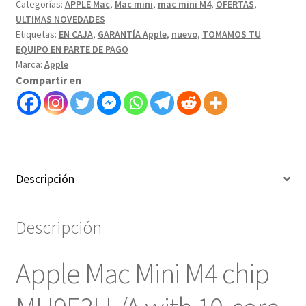
Categorías:
APPLE Mac
,
Mac mini
,
mac mini M4
,
OFERTAS
,
16GB
ULTIMAS NOVEDADES
RAM
Etiquetas:
EN CAJA
,
GARANTÍA Apple
,
nuevo
,
TOMAMOS TU
512GB
EQUIPO EN PARTE DE PAGO
-
Marca:
Apple
Art.
Compartir en
2115601
cantidad
Descripción
Descripción
Apple Mac Mini M4 chip