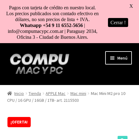
X
Pagos con tarjeta de crédito en nuestro local.
Los precios publicados son contado efectivo en
dólares, no son precios de lista + IVA.
Cerrar !
Whatsapp +54 9 11 6552-5656
|
info@compumacypc.com.ar | Paraguay 2034,
Oficina 3 - Ciudad de Buenos Aires.
Ir
Ir
Menú
a
al
la
contenido
navegación
HOME
Inicio
Tienda
APPLE Mac
Mac mini
Mac Mini M2 pro 10
CPU / 16 GPU / 16GB / 1TB- art. 2115503
TIENDA
COMO COMPRAR
¡OFERTA!
MI CUENTA