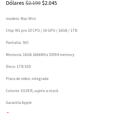
El
El
Dólares
$
2.199
$
2.045
precio
precio
modelo: Mac MIni
original
actual
era:
es:
Chip: M2 pro 10 CPU / 16 GPU / 16GB / 1TB
$2.199.
$2.045.
Pantalla: NO
Memoria: 16GB 2666MHz DDR4 memory
Disco: 1TB SSD
Placa de video: integrada
Colores:
SILVER, sujeto a stock
Garantía Apple