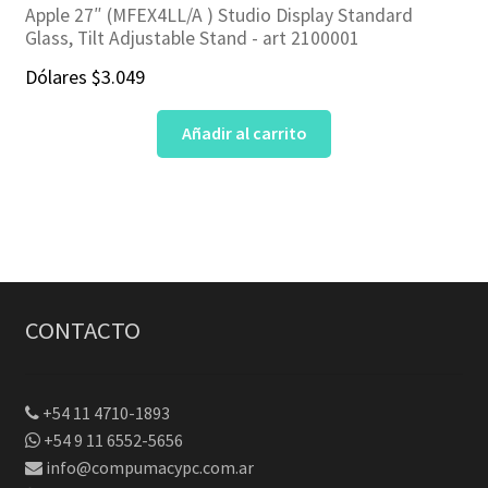
Apple 27″ (‎MFEX4LL/A ) Studio Display Standard
Glass, Tilt Adjustable Stand ‎- art 2100001
Dólares
$
3.049
Añadir al carrito
CONTACTO
+54 11 4710-1893
+54 9 11 6552-5656
info@compumacypc.com.ar