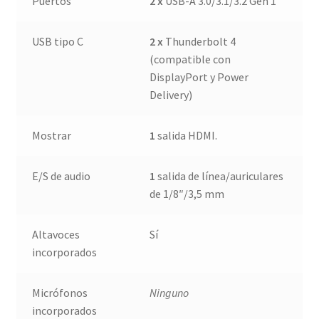
Puertos
2 x
USB-A 3.0/3.1/3.2 Gen 1
USB tipo C
2 x
Thunderbolt 4
(compatible con
DisplayPort y Power
Delivery)
Mostrar
1
salida HDMI.
E/S de audio
1
salida de línea/auriculares
de 1/8″/3,5 mm
Altavoces
Sí
incorporados
Micrófonos
Ninguno
incorporados