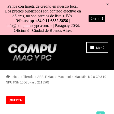
X
Pagos con tarjeta de crédito en nuestro local.
Los precios publicados son contado efectivo en
dólares, no son precios de lista + IVA.
Cerrar !
Whatsapp +54 9 11 6552-5656
|
info@compumacypc.com.ar | Paraguay 2034,
Oficina 3 - Ciudad de Buenos Aires.
Ir
Ir
Menú
a
al
la
contenido
navegación
HOME
Inicio
Tienda
APPLE Mac
Mac mini
Mac Mini M2 8 CPU 10
GPU 8Gb 256Gb- art. 2115501
TIENDA
COMO COMPRAR
¡OFERTA!
MI CUENTA