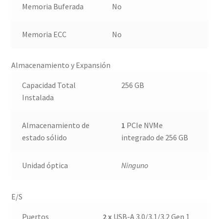
Memoria Buferada
No
Memoria ECC
No
Almacenamiento y Expansión
Capacidad Total
256 GB
Instalada
Almacenamiento de
1
PCIe NVMe
estado sólido
integrado de 256 GB
Unidad óptica
Ninguno
E/S
Puertos
2 x
USB-A 3.0/3.1/3.2 Gen 1