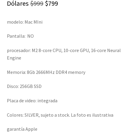
El
El
Dólares
$
999
$
799
precio
precio
modelo: Mac MIni
original
actual
era:
es:
Pantalla: NO
$999.
$799.
procesador: M2 8-core CPU, 10-core GPU, 16‑core Neural
Engine
Memoria: 8Gb 2666MHz DDR4 memory
Disco: 256GB SSD
Placa de video: integrada
Colores:
SILVER, sujeto a stock. La foto es ilustrativa
garantía Apple