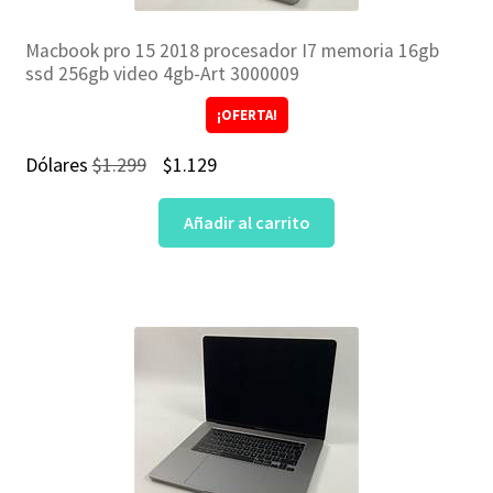
Macbook pro 15 2018 procesador I7 memoria 16gb
ssd 256gb video 4gb-Art 3000009
¡OFERTA!
El
El
Dólares
$
1.299
$
1.129
precio
precio
Añadir al carrito
original
actual
era:
es:
$1.299.
$1.129.