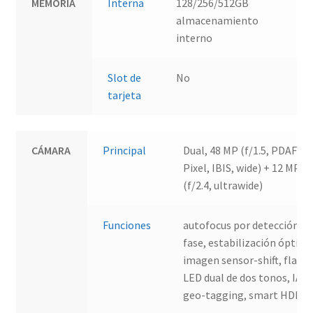
MEMORIA
Interna
128/256/512GB
almacenamiento
interno
Slot de
No
tarjeta
CÁMARA
Principal
Dual, 48 MP (f/1.5, PDAF Du
Pixel, IBIS, wide) + 12 MP
(f/2.4, ultrawide)
Funciones
autofocus por detección de
fase, estabilización óptica
imagen sensor-shift, flash
LED dual de dos tonos, IA,
geo-tagging, smart HDR