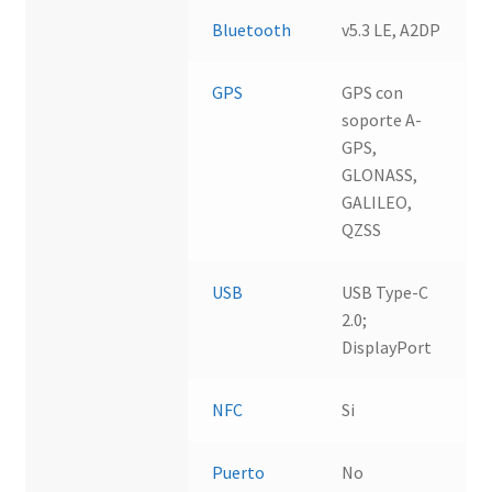
Bluetooth
v5.3 LE, A2DP
GPS
GPS con
soporte A-
GPS,
GLONASS,
GALILEO,
QZSS
USB
USB Type-C
2.0;
DisplayPort
NFC
Si
Puerto
No