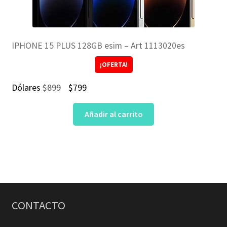
IPHONE 15 PLUS 128GB esim – Art 1113020es
¡OFERTA!
El
El
Dólares
$
899
$
799
precio
precio
Añadir al carrito
original
actual
era:
es:
$899.
$799.
CONTACTO