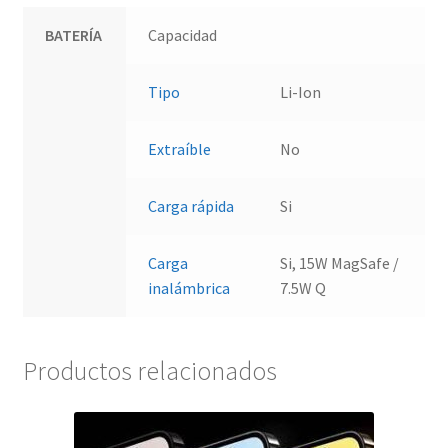
BATERÍA
Capacidad
Tipo
Li-Ion
Extraíble
No
Carga rápida
Si
Carga
Si, 15W MagSafe /
inalámbrica
7.5W Q
Productos relacionados