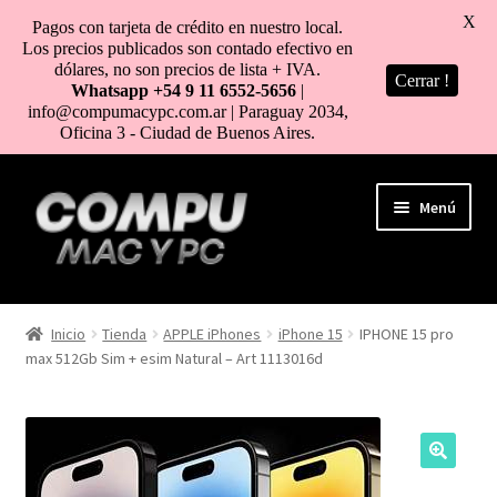
X
Pagos con tarjeta de crédito en nuestro local.
Los precios publicados son contado efectivo en
dólares, no son precios de lista + IVA.
Cerrar !
Whatsapp +54 9 11 6552-5656
|
info@compumacypc.com.ar | Paraguay 2034,
Oficina 3 - Ciudad de Buenos Aires.
Ir
Ir
Menú
a
al
la
contenido
navegación
HOME
Inicio
Tienda
APPLE iPhones
iPhone 15
IPHONE 15 pro
max 512Gb Sim + esim Natural – Art 1113016d
TIENDA
COMO COMPRAR
MI CUENTA