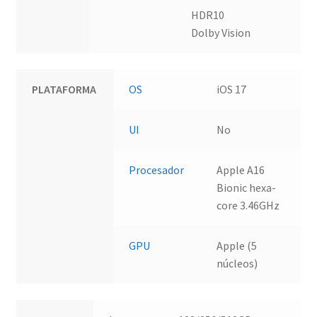
HDR10
Dolby Vision
PLATAFORMA
OS
iOS 17
UI
No
Procesador
Apple A16
Bionic hexa-
core 3.46GHz
GPU
Apple (5
núcleos)