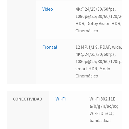
Video
4K@24/25/30/60fps,
1080p@25/30/60/120/240fp
HDR, Dolby Vision HDR, M
Cinemático
Frontal
12 MP, f/1.9, PDAF, wide,
4K@24/25/30/60fps,
1080p@25/30/60/120fps, EI
smart HDR, Modo
Cinemático
CONECTIVIDAD
Wi-Fi
Wi-Fi 802.11E
a/b/g/n/ac/ax;
Wi-Fi Direct;
banda dual