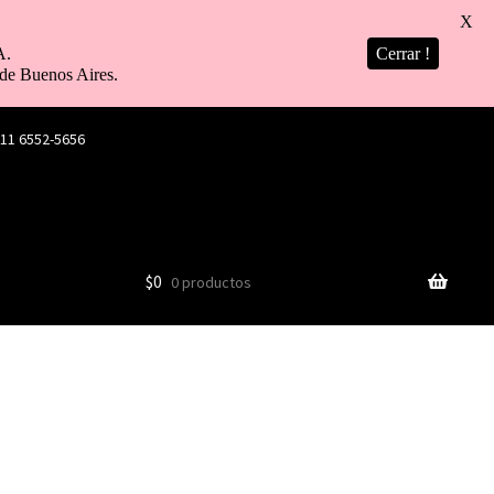
X
A.
Cerrar !
de Buenos Aires.
 11 6552-5656
$
0
0 productos