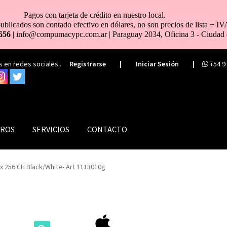
Pagos con tarjeta de crédito en nuestro local.
ublicados son contado efectivo en dólares, no son precios de lista + IV
656
| info@compumacypc.com.ar | Paraguay 2034, Oficina 3 - Ciudad 
 en redes sociales..
Registrarse
|
Iniciar Sesión
|
+54 9
ROS
SERVICIOS
CONTACTO
x 256 CH Black/White- Art 1113010g