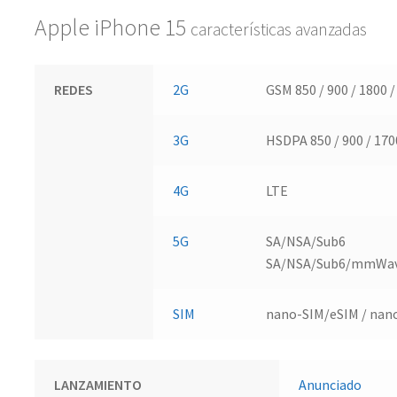
Apple iPhone 15
características avanzadas
REDES
2G
GSM 850 / 900 / 1800 /
3G
HSDPA 850 / 900 / 170
4G
LTE
5G
SA/NSA/Sub6
SA/NSA/Sub6/mmWav
SIM
nano-SIM/eSIM / nano
LANZAMIENTO
Anunciado