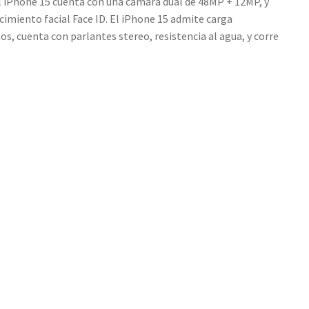
l iPhone 15 cuenta con una cámara dual de 48MP + 12MP, y
imiento facial Face ID. El iPhone 15 admite carga
os, cuenta con parlantes stereo, resistencia al agua, y corre