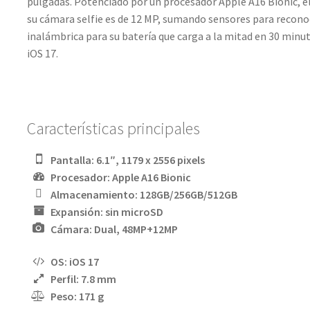
pulgadas. Potenciado por un procesador Apple A16 Bionic, e
su cámara selfie es de 12 MP, sumando sensores para reconoc
inalámbrica para su batería que carga a la mitad en 30 minut
iOS 17.
Características principales
Pantalla: 6.1″, 1179 x 2556 pixels
Procesador: Apple A16 Bionic
Almacenamiento: 128GB/256GB/512GB
Expansión: sin microSD
Cámara: Dual, 48MP+12MP
OS: iOS 17
Perfil: 7.8 mm
Peso: 171 g