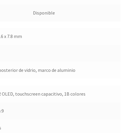
Disponible
1.6 x 7.8 mm
posterior de vidrio, marco de aluminio
 OLED, touchscreen capacitivo, 1B colores
5:9
s