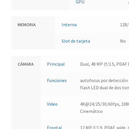
GPU
MEMORIA
Interna
128
Slot de tarjeta
No
CÁMARA
Principal
Dual, 48 MP (f/1.5, PDAF D
Funciones
autofocus por detección 
flash LED dual de dos to
Video
4K@24/25/30/60fps, 108
Cinemático
Frontal
12 MP, f/1.9, PDAF, wide