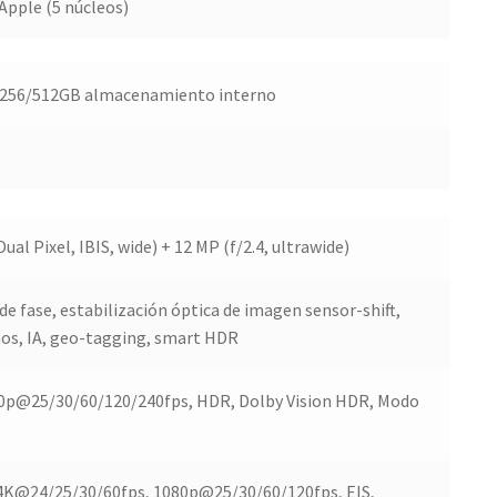
Apple (5 núcleos)
/256/512GB almacenamiento interno
ual Pixel, IBIS, wide) + 12 MP (f/2.4, ultrawide)
de fase, estabilización óptica de imagen sensor-shift,
nos, IA, geo-tagging, smart HDR
0p@25/30/60/120/240fps, HDR, Dolby Vision HDR, Modo
, 4K@24/25/30/60fps, 1080p@25/30/60/120fps, EIS,