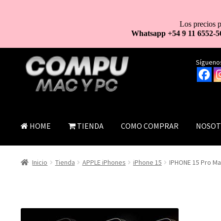
Los precios p
Whatsapp +54 9 11 6552-5
Ir
Ir
Síguenos
a
al
la
contenido
navegación
HOME
TIENDA
COMO COMPRAR
NOSOT
Inicio
Tienda
APPLE iPhones
iPhone 15
IPHONE 15 Pro Ma