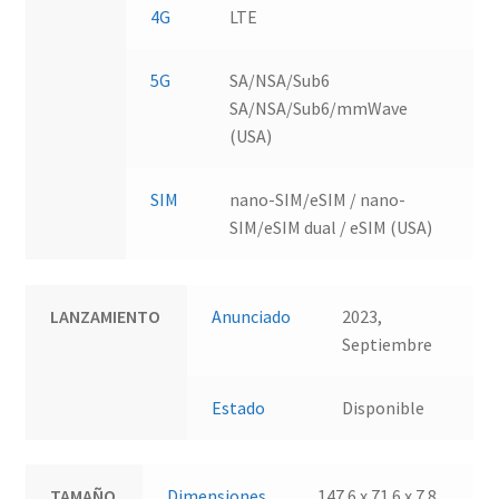
4G
LTE
5G
SA/NSA/Sub6
SA/NSA/Sub6/mmWave
(USA)
SIM
nano-SIM/eSIM / nano-
SIM/eSIM dual / eSIM (USA)
LANZAMIENTO
Anunciado
2023,
Septiembre
Estado
Disponible
TAMAÑO
Dimensiones
147.6 x 71.6 x 7.8