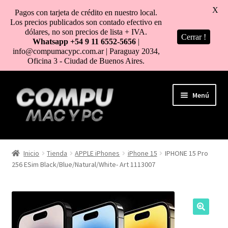
X
Pagos con tarjeta de crédito en nuestro local.
Los precios publicados son contado efectivo en
dólares, no son precios de lista + IVA.
Cerrar !
Whatsapp +54 9 11 6552-5656
|
info@compumacypc.com.ar | Paraguay 2034,
Oficina 3 - Ciudad de Buenos Aires.
Ir
Ir
Menú
a
al
la
contenido
navegación
HOME
Inicio
Tienda
APPLE iPhones
iPhone 15
IPHONE 15 Pro
256 ESim Black/Blue/Natural/White- Art 1113007
TIENDA
COMO COMPRAR
MI CUENTA