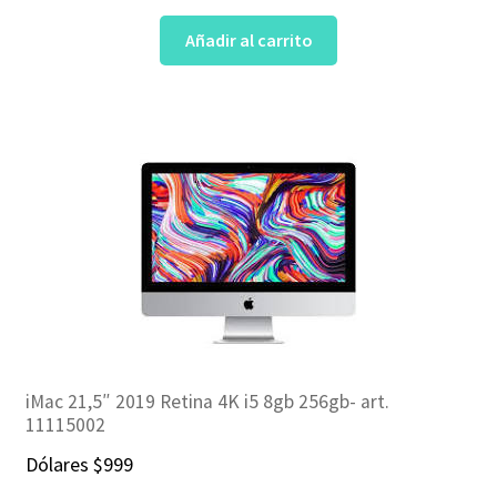
Añadir al carrito
iMac 21,5″ 2019 Retina 4K i5 8gb 256gb- art.
11115002
Dólares
$
999