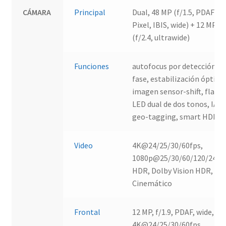
CÁMARA
Principal
Dual, 48 MP (f/1.5, PDAF Du
Pixel, IBIS, wide) + 12 MP
(f/2.4, ultrawide)
Funciones
autofocus por detección de
fase, estabilización óptica
imagen sensor-shift, flash
LED dual de dos tonos, IA,
geo-tagging, smart HDR
Video
4K@24/25/30/60fps,
1080p@25/30/60/120/240fp
HDR, Dolby Vision HDR, M
Cinemático
Frontal
12 MP, f/1.9, PDAF, wide,
4K@24/25/30/60fps,