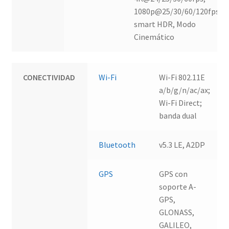
1080p@25/30/60/120fps, EI
smart HDR, Modo
Cinemático
CONECTIVIDAD
Wi-Fi
Wi-Fi 802.11E
a/b/g/n/ac/ax;
Wi-Fi Direct;
banda dual
Bluetooth
v5.3 LE, A2DP
GPS
GPS con
soporte A-
GPS,
GLONASS,
GALILEO,