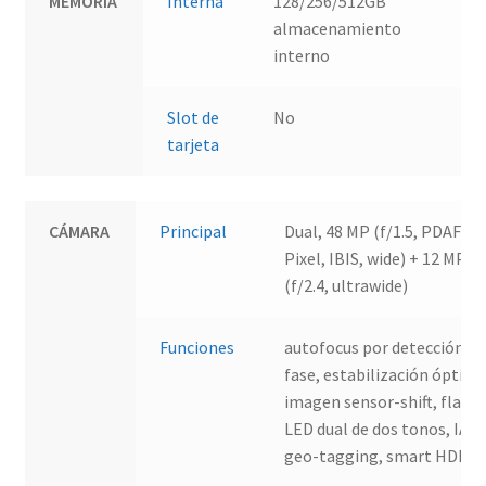
MEMORIA
Interna
128/256/512GB
almacenamiento
interno
Slot de
No
tarjeta
CÁMARA
Principal
Dual, 48 MP (f/1.5, PDAF Du
Pixel, IBIS, wide) + 12 MP
(f/2.4, ultrawide)
Funciones
autofocus por detección de
fase, estabilización óptica
imagen sensor-shift, flash
LED dual de dos tonos, IA,
geo-tagging, smart HDR