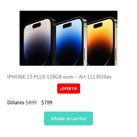
$375.
$299.
IPHONE 15 PLUS 128GB esim – Art 1113020es
¡OFERTA!
El
El
Dólares
$
899
$
799
precio
precio
Añadir al carrito
original
actual
era:
es: