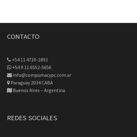
$899.
$799.
CONTACTO
+54 11 4710-1893
+54 9 11 6552-5656
info@compumacypc.com.ar
Paraguay 2034 CABA
Buenos Aires – Argentina
REDES SOCIALES