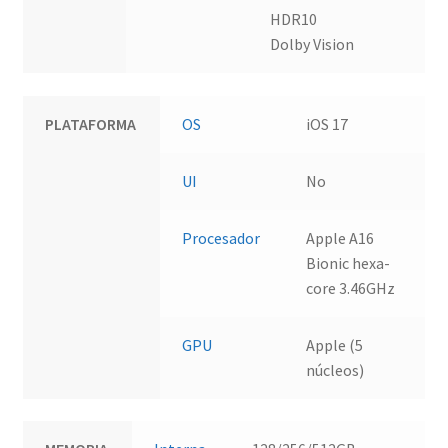
HDR10
Dolby Vision
PLATAFORMA
OS
iOS 17
UI
No
Procesador
Apple A16
Bionic hexa-
core 3.46GHz
GPU
Apple (5
núcleos)