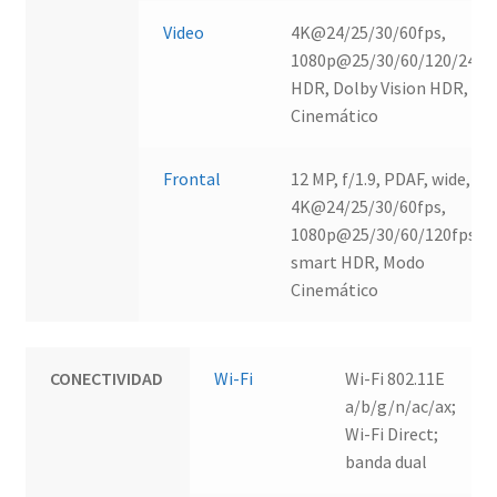
Video
4K@24/25/30/60fps,
1080p@25/30/60/120/240fp
HDR, Dolby Vision HDR, M
Cinemático
Frontal
12 MP, f/1.9, PDAF, wide,
4K@24/25/30/60fps,
1080p@25/30/60/120fps, EI
smart HDR, Modo
Cinemático
CONECTIVIDAD
Wi-Fi
Wi-Fi 802.11E
a/b/g/n/ac/ax;
Wi-Fi Direct;
banda dual