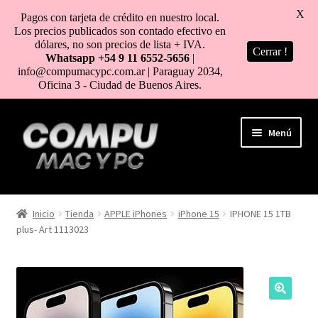
X
Pagos con tarjeta de crédito en nuestro local.
Los precios publicados son contado efectivo en
dólares, no son precios de lista + IVA.
Cerrar !
Whatsapp +54 9 11 6552-5656
|
info@compumacypc.com.ar | Paraguay 2034,
Oficina 3 - Ciudad de Buenos Aires.
Ir
Ir
Menú
a
al
la
contenido
navegación
HOME
Inicio
Tienda
APPLE iPhones
iPhone 15
IPHONE 15 1TB
plus- Art 1113023
TIENDA
COMO COMPRAR
MI CUENTA