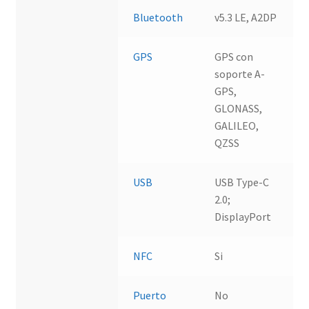
Bluetooth
v5.3 LE, A2DP
GPS
GPS con
soporte A-
GPS,
GLONASS,
GALILEO,
QZSS
USB
USB Type-C
2.0;
DisplayPort
NFC
Si
Puerto
No