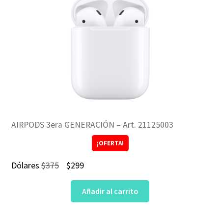
AIRPODS 3era GENERACIÓN – Art. 21125003
¡OFERTA!
El
El
Dólares
$
375
$
299
precio
precio
Añadir al carrito
original
actual
era:
es: