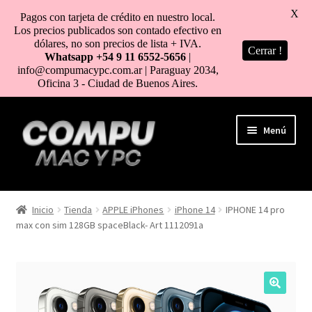
X
Pagos con tarjeta de crédito en nuestro local.
Los precios publicados son contado efectivo en
dólares, no son precios de lista + IVA.
Cerrar !
Whatsapp +54 9 11 6552-5656
|
info@compumacypc.com.ar | Paraguay 2034,
Oficina 3 - Ciudad de Buenos Aires.
Ir
Ir
Menú
a
al
la
contenido
navegación
HOME
Inicio
Tienda
APPLE iPhones
iPhone 14
IPHONE 14 pro
max con sim 128GB spaceBlack- Art 1112091a
TIENDA
COMO COMPRAR
MI CUENTA