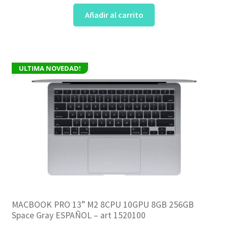
precio
precio
Añadir al carrito
original
actual
era:
es:
$2.699.
$2.499.
ULTIMA NOVEDAD!
MACBOOK PRO 13” M2 8CPU 10GPU 8GB 256GB
Space Gray ESPAÑOL – art 1520100