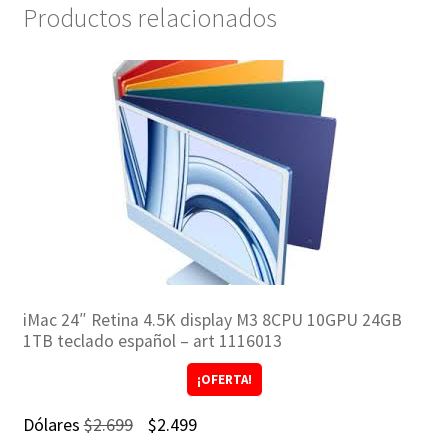
Productos relacionados
iMac 24″ Retina 4.5K display M3 8CPU 10GPU 24GB
1TB teclado español – art 1116013
¡OFERTA!
El
El
Dólares
$
2.699
$
2.499