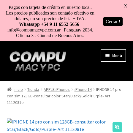
X
Pagos con tarjeta de crédito en nuestro local.
Los precios publicados son contado efectivo en
dólares, no son precios de lista + IVA.
Cerrar !
Whatsapp +54 9 11 6552-5656
|
info@compumacypc.com.ar | Paraguay 2034,
Oficina 3 - Ciudad de Buenos Aires.
Ir
Ir
Menú
a
al
la
contenido
navegación
HOME
Inicio
Tienda
APPLE iPhones
iPhone 14
IPHONE 14 pro
con sim 128GB-consultar color Star/Black/Gold/Purple- Art
TIENDA
1112081e
COMO COMPRAR
MI CUENTA