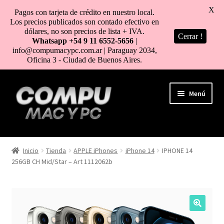
X
Pagos con tarjeta de crédito en nuestro local.
Los precios publicados son contado efectivo en
dólares, no son precios de lista + IVA.
Cerrar !
Whatsapp +54 9 11 6552-5656
|
info@compumacypc.com.ar | Paraguay 2034,
Oficina 3 - Ciudad de Buenos Aires.
Ir
Ir
Menú
a
al
la
contenido
navegación
HOME
Inicio
Tienda
APPLE iPhones
iPhone 14
IPHONE 14
256GB CH Mid/Star – Art 1112062b
TIENDA
COMO COMPRAR
MI CUENTA