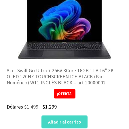
Acer Swift Go Ultra 7 256V 8Core 16GB 1TB 16” 3K
OLED 120HZ TOUCHSCREEN ICE BLACK (Pad
Numérico) W11 INGLÉS BLACK – art 10000002
¡OFERTA!
El
El
Dólares
$
1.499
$
1.299
precio
precio
Añadir al carrito
original
actual