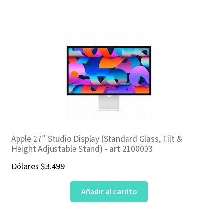
era:
es:
$1.499.
$1.299.
Apple 27″ Studio Display (Standard Glass, Tilt &
Height Adjustable Stand) ‎- art 2100003
Dólares
$
3.499
Añadir al carrito