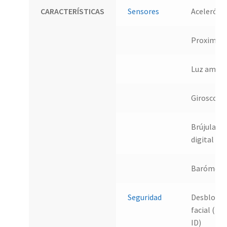
CARACTERÍSTICAS
Sensores
Aceleróm
Proximida
Luz ambie
Giroscopi
Brújula
digital
Barómetr
Seguridad
Desbloqu
facial (Fac
ID)