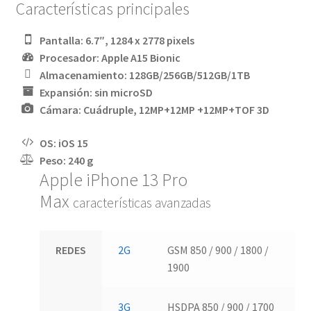
Características principales
Pantalla: 6.7″, 1284 x 2778 pixels
Procesador: Apple A15 Bionic
Almacenamiento: 128GB/256GB/512GB/1TB
Expansión: sin microSD
Cámara: Cuádruple, 12MP+12MP +12MP+TOF 3D
OS: iOS 15
Peso: 240 g
Apple iPhone 13 Pro
Max
características avanzadas
REDES
2G
GSM 850 / 900 / 1800 /
1900
3G
HSDPA 850 / 900 / 1700