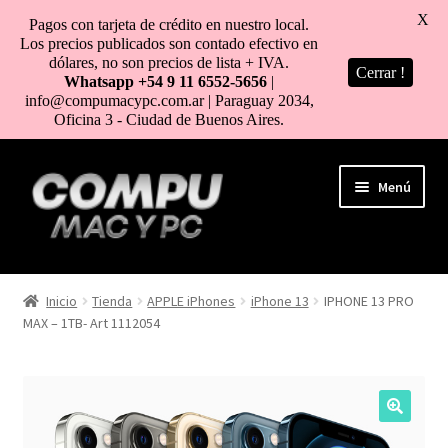
X
Pagos con tarjeta de crédito en nuestro local.
Los precios publicados son contado efectivo en
dólares, no son precios de lista + IVA.
Cerrar !
Whatsapp +54 9 11 6552-5656
|
info@compumacypc.com.ar | Paraguay 2034,
Oficina 3 - Ciudad de Buenos Aires.
Ir
Ir
Menú
a
al
la
contenido
navegación
HOME
Inicio
Tienda
APPLE iPhones
iPhone 13
IPHONE 13 PRO
MAX – 1TB- Art 1112054
TIENDA
COMO COMPRAR
MI CUENTA