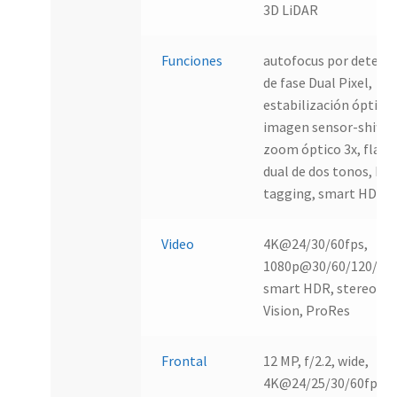
3D LiDAR
Funciones
autofocus por detecc
de fase Dual Pixel,
estabilización óptica 
imagen sensor-shift,
zoom óptico 3x, flash
dual de dos tonos, IA,
tagging, smart HDR
Video
4K@24/30/60fps,
1080p@30/60/120/240
smart HDR, stereo, D
Vision, ProRes
Frontal
12 MP, f/2.2, wide,
4K@24/25/30/60fps,