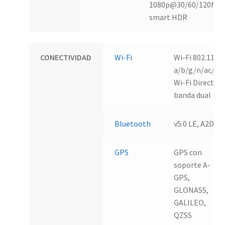
1080p@30/60/120fps, 
smart HDR
CONECTIVIDAD
Wi-Fi
Wi-Fi 802.11
a/b/g/n/ac/ax;
Wi-Fi Direct;
banda dual
Bluetooth
v5.0 LE, A2DP
GPS
GPS con
soporte A-
GPS,
GLONASS,
GALILEO,
QZSS