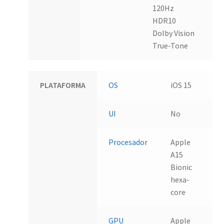
120Hz
HDR10
Dolby Vision
True-Tone
PLATAFORMA
OS
iOS 15
UI
No
Procesador
Apple
A15
Bionic
hexa-
core
GPU
Apple