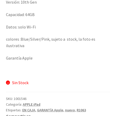
Versión: 10th Gen
Capacidad: 64GB
Datos: solo Wi-Fi
colores :Blue/Silver/Pink, sujeto a stock, la foto es
ilustrativa
Garantía Apple
Sin Stock
SKU:
1001546
Categoría:
APPLE iPad
Etiquetas:
EN CAJA
,
GARANTÍA Apple
,
nuevo
,
R1063
Compartir en