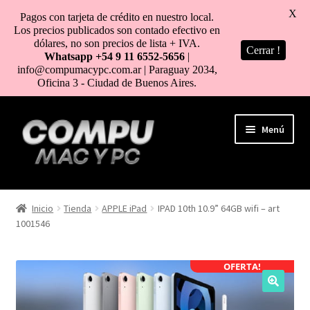
X
Pagos con tarjeta de crédito en nuestro local.
Los precios publicados son contado efectivo en
dólares, no son precios de lista + IVA.
Cerrar !
Whatsapp +54 9 11 6552-5656
|
info@compumacypc.com.ar | Paraguay 2034,
Oficina 3 - Ciudad de Buenos Aires.
Ir
Ir
Menú
a
al
la
contenido
navegación
HOME
Inicio
Tienda
APPLE iPad
IPAD 10th 10.9” 64GB wifi – art
1001546
TIENDA
COMO COMPRAR
OFERTA!
MI CUENTA