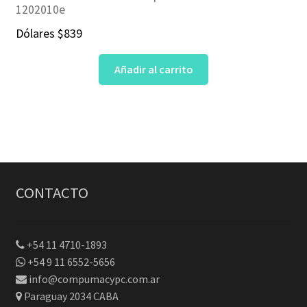
1202010e
Dólares
$
839
Añadir al carrito
CONTACTO
+54 11 4710-1893
+54 9 11 6552-5656
info@compumacypc.com.ar
Paraguay 2034 CABA