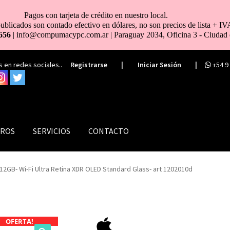
Pagos con tarjeta de crédito en nuestro local.
ublicados son contado efectivo en dólares, no son precios de lista + IV
656
| info@compumacypc.com.ar | Paraguay 2034, Oficina 3 - Ciudad 
 en redes sociales..
Registrarse
|
Iniciar Sesión
|
+54 9
ROS
SERVICIOS
CONTACTO
12GB- Wi-Fi Ultra Retina XDR OLED Standard Glass- art 1202010d
OFERTA!