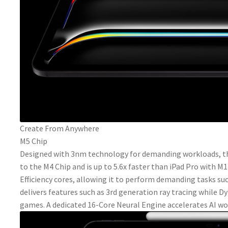
Create From Anywhere
M5 Chip
Designed with 3nm technology for demanding workloads, th
to the M4 Chip and is up to 5.6x faster than iPad Pro with M
Efficiency cores, allowing it to perform demanding tasks suc
delivers features such as 3rd generation ray tracing while
games. A dedicated 16-Core Neural Engine accelerates AI wo