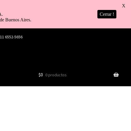
X
A.
Cerrar !
de Buenos Aires.
 11 6552-5656
$
0
0 productos