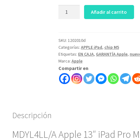
Apple
Añadir al carrito
13"
iPad
Pro
M5
SKU:
1202010d
Categorías:
APPLE iPad
,
chip M5
512GB-
Etiquetas:
EN CAJA
,
GARANTÍA Apple
,
nuev
Wi-
Marca:
Apple
Fi
Compartir en
Ultra
Retina
XDR
OLED
Standard
Glass-
Descripción
art
1202010d
MDYL4LL/A Apple 13″ iPad Pro M
cantidad