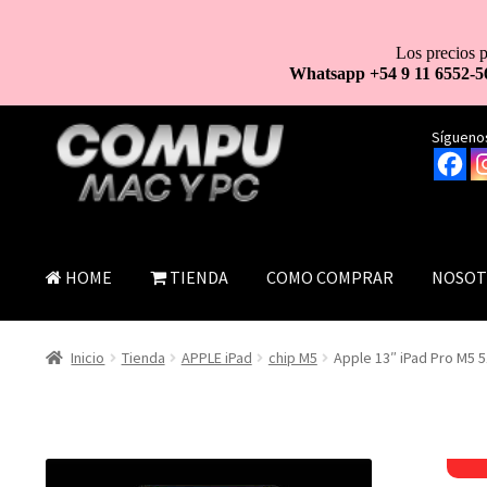
Los precios p
Whatsapp +54 9 11 6552-5
Ir
Ir
Síguenos
a
al
la
contenido
navegación
HOME
TIENDA
COMO COMPRAR
NOSOT
Inicio
Tienda
APPLE iPad
chip M5
Apple 13″ iPad Pro M5 5