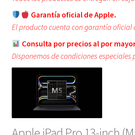
Garantía oficial de Apple.
El producto cuenta con garantía oficial 
Consulta por precios al por mayor
Disponemos de condiciones especiales 
Apple iPad Pro 13-inch (M