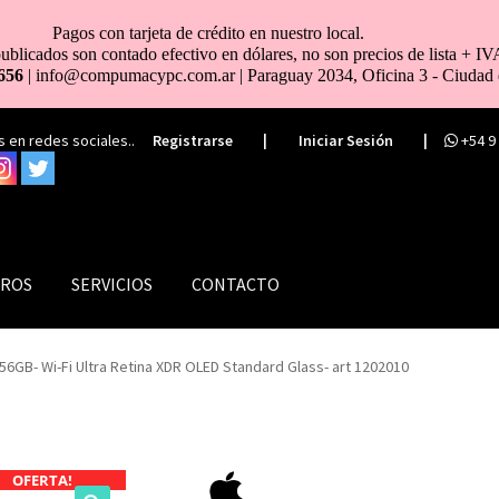
Pagos con tarjeta de crédito en nuestro local.
ublicados son contado efectivo en dólares, no son precios de lista + IV
656
| info@compumacypc.com.ar | Paraguay 2034, Oficina 3 - Ciudad 
 en redes sociales..
Registrarse
|
Iniciar Sesión
|
+54 9
ROS
SERVICIOS
CONTACTO
56GB- Wi-Fi Ultra Retina XDR OLED Standard Glass- art 1202010
OFERTA!