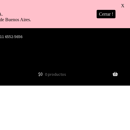
X
A.
Cerrar !
de Buenos Aires.
 11 6552-5656
$
0
0 productos