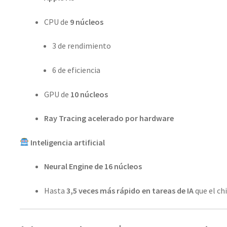
CPU de
9 núcleos
3 de rendimiento
6 de eficiencia
GPU de
10 núcleos
Ray Tracing acelerado por hardware
Inteligencia artificial
Neural Engine de 16 núcleos
Hasta
3,5 veces más rápido en tareas de IA
que el ch