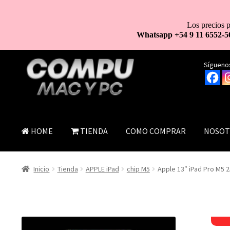
Los precios p
Whatsapp +54 9 11 6552-5
Ir
Ir
Síguenos
a
al
la
contenido
navegación
HOME
TIENDA
COMO COMPRAR
NOSOT
Inicio
Tienda
APPLE iPad
chip M5
Apple 13″ iPad Pro M5 2