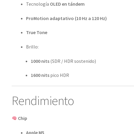
Tecnología
OLED en tándem
ProMotion adaptativo (10 Hz a 120 Hz)
True Tone
Brillo:
1000 nits
(SDR / HDR sostenido)
1600 nits
pico HDR
Rendimiento
Chip
Apple M5