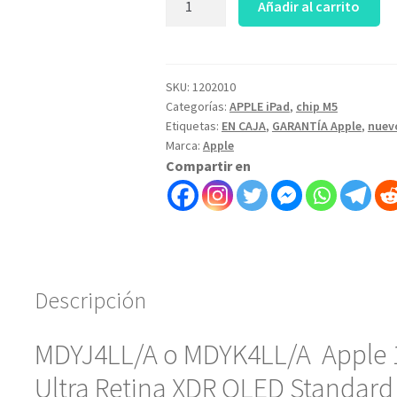
Añadir al carrito
13"
iPad
Pro
M5 256GB-
SKU:
1202010
Categorías:
APPLE iPad
,
chip M5
Wi-
Etiquetas:
EN CAJA
,
GARANTÍA Apple
,
nuev
Fi
Marca:
Apple
Ultra
Compartir en
Retina
XDR
OLED
Standard
Glass-
art
Descripción
1202010
cantidad
MDYJ4LL/A o MDYK4LL/A Apple 1
Ultra Retina XDR OLED Standard