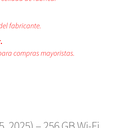
del fabricante.
.
para compras mayoristas.
5, 2025) – 256 GB Wi-Fi