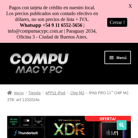
X
Pagos con tarjeta de crédito en nuestro local.
Los precios publicados son contado efectivo en
dólares, no son precios de lista + IVA.
Cerrar !
Whatsapp +54 9 11 6552-5656
|
info@compumacypc.com.ar | Paraguay 2034,
Oficina 3 - Ciudad de Buenos Aires.
Ir
Ir
Menú
a
al
la
contenido
navegación
HOME
Inicio
Tienda
APPLE iPad
Chip M2
IPAD PRO 11” CHIP M2
2TB- art 1202024a
TIENDA
COMO COMPRAR
OFERTA!
MI CUENTA