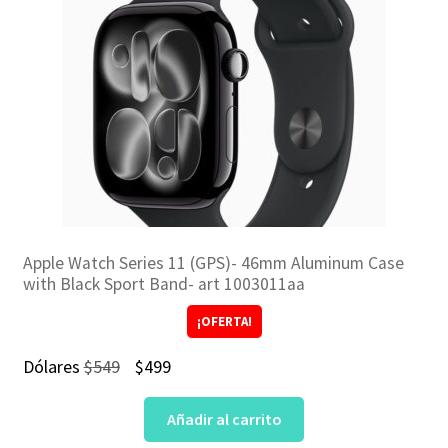
Apple Watch Series 11 (GPS)- 46mm Aluminum Case
with Black Sport Band- art 1003011aa
¡OFERTA!
El
El
Dólares
$
549
$
499
precio
precio
Añadir al carrito
original
actual