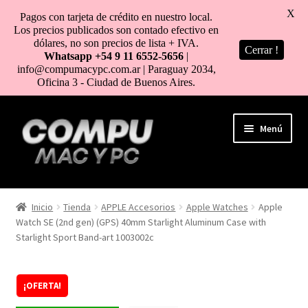
X
Pagos con tarjeta de crédito en nuestro local.
Los precios publicados son contado efectivo en
dólares, no son precios de lista + IVA.
Cerrar !
Whatsapp +54 9 11 6552-5656
|
info@compumacypc.com.ar | Paraguay 2034,
Oficina 3 - Ciudad de Buenos Aires.
Ir
Ir
Menú
a
al
la
contenido
navegación
HOME
Inicio
Tienda
APPLE Accesorios
Apple Watches
Apple
Watch SE (2nd gen) (GPS) 40mm Starlight Aluminum Case with
TIENDA
Starlight Sport Band-art 1003002c
COMO COMPRAR
¡OFERTA!
MI CUENTA