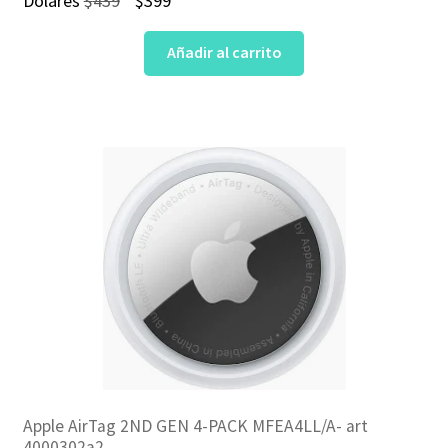
Dólares
$
439
$
399
precio
precio
Añadir al carrito
original
actual
era:
es:
$439.
$399.
Apple AirTag 2ND GEN 4-PACK MFEA4LL/A- art
4000302a2