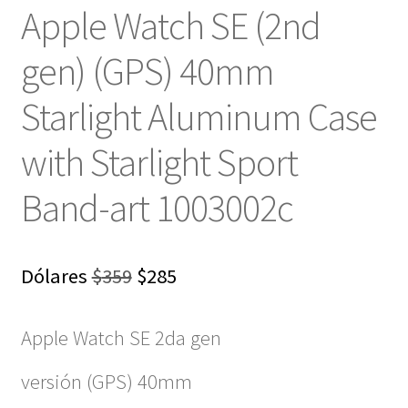
Apple Watch SE (2nd
gen) (GPS) 40mm
Starlight Aluminum Case
with Starlight Sport
Band-art 1003002c
El
El
Dólares
$
359
$
285
precio
precio
Apple Watch SE 2da gen
original
actual
era:
es:
versión (GPS) 40mm
$359.
$285.