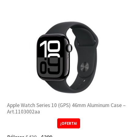
era:
es:
$549.
$499.
Apple Watch Series 10 (GPS) 46mm Aluminum Case –
Art.1103002aa
¡OFERTA!
El
El