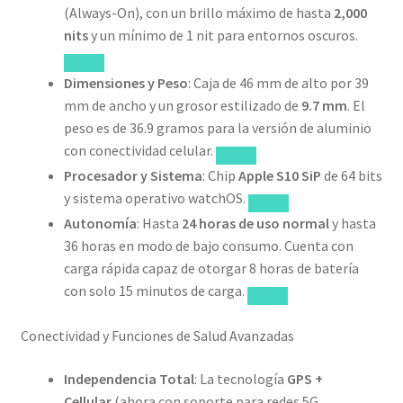
(Always-On), con un brillo máximo de hasta
2,000
nits
y un mínimo de 1 nit para entornos oscuros.
Dimensiones y Peso
: Caja de 46 mm de alto por 39
mm de ancho y un grosor estilizado de
9.7 mm
. El
peso es de 36.9 gramos para la versión de aluminio
con conectividad celular.
Procesador y Sistema
: Chip
Apple S10 SiP
de 64 bits
y sistema operativo watchOS.
Autonomía
: Hasta
24 horas de uso normal
y hasta
36 horas en modo de bajo consumo. Cuenta con
carga rápida capaz de otorgar 8 horas de batería
con solo 15 minutos de carga.
Conectividad y Funciones de Salud Avanzadas
Independencia Total
: La tecnología
GPS +
Cellular
(ahora con soporte para redes 5G