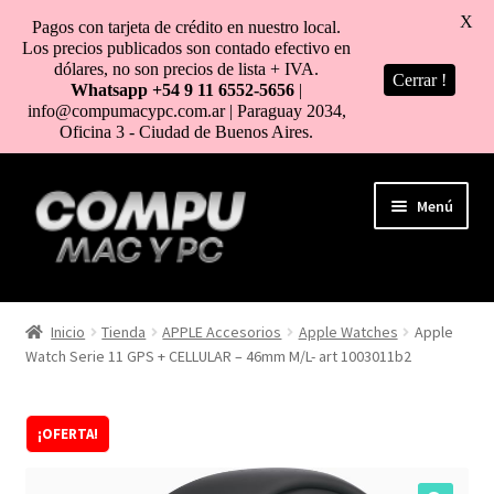
X
Pagos con tarjeta de crédito en nuestro local.
Los precios publicados son contado efectivo en
dólares, no son precios de lista + IVA.
Cerrar !
Whatsapp +54 9 11 6552-5656
|
info@compumacypc.com.ar | Paraguay 2034,
Oficina 3 - Ciudad de Buenos Aires.
Ir
Ir
Menú
a
al
la
contenido
navegación
HOME
Inicio
Tienda
APPLE Accesorios
Apple Watches
Apple
Watch Serie 11 GPS + CELLULAR – 46mm M/L- art 1003011b2
TIENDA
COMO COMPRAR
¡OFERTA!
MI CUENTA