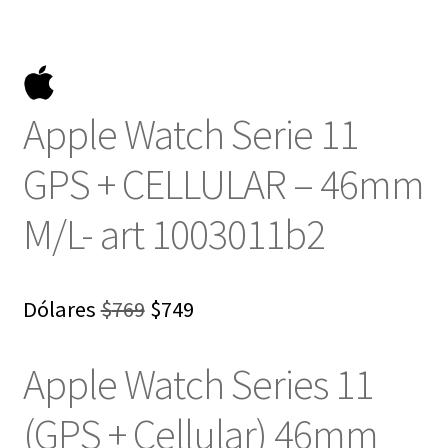
Apple Watch Serie 11
GPS + CELLULAR – 46mm
M/L- art 1003011b2
El
El
Dólares
$
769
$
749
precio
precio
Apple Watch Series 11
original
actual
era:
es:
(GPS + Cellular) 46mm