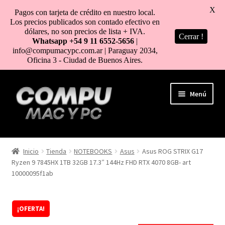
X
Pagos con tarjeta de crédito en nuestro local.
Los precios publicados son contado efectivo en
dólares, no son precios de lista + IVA.
Cerrar !
Whatsapp +54 9 11 6552-5656
|
info@compumacypc.com.ar | Paraguay 2034,
Oficina 3 - Ciudad de Buenos Aires.
Ir
Ir
Menú
a
al
la
contenido
navegación
HOME
Inicio
Tienda
NOTEBOOKS
Asus
Asus ROG STRIX G17
Ryzen 9 7845HX 1TB 32GB 17.3″ 144Hz FHD RTX 4070 8GB- art
TIENDA
10000095f1ab
COMO COMPRAR
¡OFERTA!
MI CUENTA