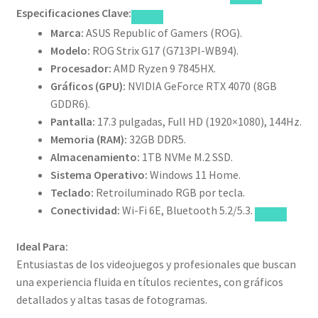
Especificaciones Clave:
Marca:
ASUS Republic of Gamers (ROG).
Modelo:
ROG Strix G17 (G713PI-WB94).
Procesador:
AMD Ryzen 9 7845HX.
Gráficos (GPU):
NVIDIA GeForce RTX 4070 (8GB
GDDR6).
Pantalla:
17.3 pulgadas, Full HD (1920×1080), 144Hz.
Memoria (RAM):
32GB DDR5.
Almacenamiento:
1TB NVMe M.2 SSD.
Sistema Operativo:
Windows 11 Home.
Teclado:
Retroiluminado RGB por tecla.
Conectividad:
Wi-Fi 6E, Bluetooth 5.2/5.3.
Ideal Para:
Entusiastas de los videojuegos y profesionales que buscan
una experiencia fluida en títulos recientes, con gráficos
detallados y altas tasas de fotogramas.