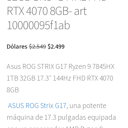
RTX 4070 8GB- art
10000095f1ab
El
El
Dólares
$
2.549
$
2.499
precio
precio
Asus ROG STRIX G17 Ryzen 9 7845HX
original
actual
era:
es:
1TB 32GB 17.3″ 144Hz FHD RTX 4070
$2.549.
$2.499.
8GB
ASUS ROG Strix G17
, una potente
máquina de 17.3 pulgadas equipada