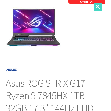
OFERTA!
NOSOTROS
SERVICIOS
CONTACTO
Asus ROG STRIX G17
Ryzen 9 7845HX 1TB
32GB 17.3″ 144Hz FHD