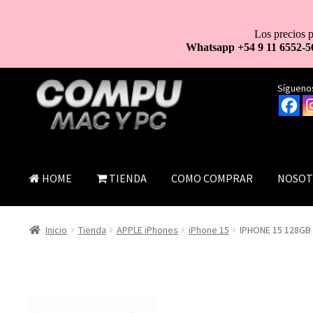
Los precios p
Whatsapp +54 9 11 6552-5
Ir
Ir
Síguenos
a
al
la
contenido
navegación
HOME
TIENDA
COMO COMPRAR
NOSOT
Inicio
Tienda
APPLE iPhones
iPhone 15
IPHONE 15 128GB 