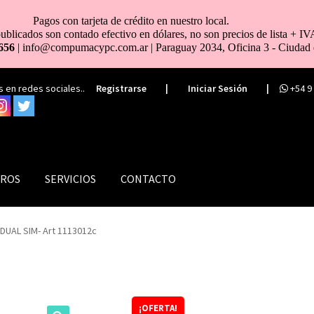
Pagos con tarjeta de crédito en nuestro local.
ublicados son contado efectivo en dólares, no son precios de lista + IV
656
| info@compumacypc.com.ar | Paraguay 2034, Oficina 3 - Ciudad 
 en redes sociales..
Registrarse
|
Iniciar Sesión
|
+54 9
ROS
SERVICIOS
CONTACTO
DUAL SIM- Art 1113012c
¡OFERTA!