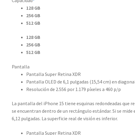
Capacidad
128 GB
256 GB
512 GB
128 GB
256 GB
512 GB
Pantalla
Pantalla Super Retina XDR
Pantalla OLED de 6,1 pulgadas (15,54 cm) en diagona
Resolución de 2.556 por 1.179 píxeles a 460 p/p
La pantalla del iPhone 15 tiene esquinas redondeadas que rem
se encuentran dentro de un rectángulo estándar. Si se mide e
6,12 pulgadas. La superficie real de visión es inferior.
Pantalla Super Retina XDR