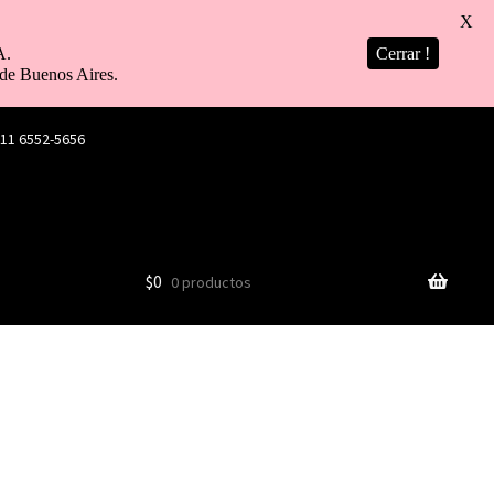
X
A.
Cerrar !
de Buenos Aires.
 11 6552-5656
$
0
0 productos