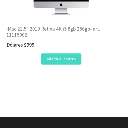
iMac 21,5″ 2019 Retina 4K i5 8gb 256gb- art.
11115002
Dólares
$
999
Añadir al carrito