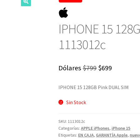
IPHONE 15 128G
1113012c
El
El
Dólares
$
799
$
699
precio
precio
IPHONE 15 128GB Pink DUAL SIM
original
actual
era:
es:
Sin Stock
$799.
$699.
SKU:
1113012c
Categorías:
APPLE iPhones
,
iPhone 15
Etiquetas:
EN CAJA
,
GARANTÍA Apple
,
nuev